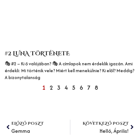
#2 LUNA TÖRTÉNETE
🎭 #2 – Ki ő valójában? 🎭 A címlapok nem érdeklik igazán. Ami
érdekli: Mi történik vele? Miért kell menekülnie? Ki elől? Meddig?
A bizonytalanság
1
2
3
4
5
6
7
8
Előző
Köv
ELŐZŐ POSZT
KÖVETKEZŐ POSZT
Gemma
Helló, Április!