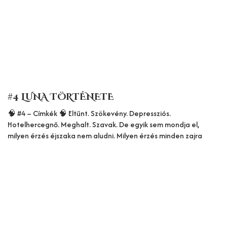
#4 LUNA TÖRTÉNETE
🧠 #4 – Címkék 🧠 Eltűnt. Szökevény. Depressziós.
Hotelhercegnő. Meghalt. Szavak. De egyik sem mondja el,
milyen érzés éjszaka nem aludni. Milyen érzés minden zajra