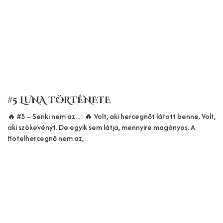
#5 LUNA TÖRTÉNETE
🔥 #5 – Senki nem az… 🔥 Volt, aki hercegnőt látott benne. Volt,
aki szökevényt. De egyik sem látja, mennyire magányos. A
Hotelhercegnő nem az,