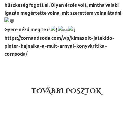
büszkeség fogott el. Olyan érzés volt, mintha valaki
igazán megértette volna, mit szerettem volna átadni.
Gyere nézd meg te is
https://cornandsoda.com/wp/kimaxolt-jatekido-
pinter-hajnalka-a-mult-arnyai-konyvkritika-
cornsoda/
TOVÁBBI POSZTOK
Oldal
Oldal
Oldal
Oldal
Oldal
Oldal
Oldal
Oldal