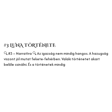
#3 LUNA TÖRTÉNETE
🔍 #3 – Narratíva 🔍 Az igazság nem mindig hangos. A hazugság
viszont jól mutat fekete-fehérben. Valaki történetet akart
belőle csinálni. És a történetek mindig