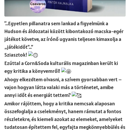
“…Egyetlen pillanatra sem lankad a figyelmünk a
Hudson és áldozatai között kibontakozó macska-egér
játékot követve, az írónő ugyanis teljesen kimaxolja a
„játékidőt”…”
Sziasztok!
Ezúttal a Corn&Soda kulturális magazinban került ki
egy kritika a könyvemről!
Ahogy elkezdtem olvasni, a szívem gyorsabban vert –
vajon hogyan látta valaki más a történetet, amibe
annyi időt és energiát tettem?
Amikor rájöttem, hogy a kritika nemcsak alaposan
összefoglalja a cselekményt, hanem rámutat a fontos
részletekre, és kiemeli azokat az elemeket, amelyeket
tudatosan építettem fel, egyfajta megkönnyebbülés és