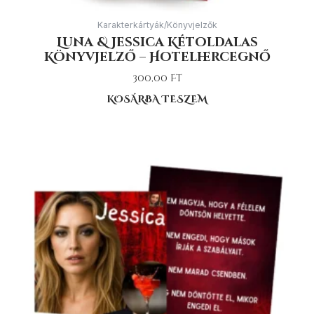
Karakterkártyák/Könyvjelzők
Luna & Jessica Kétoldalas
Könyvjelző – Hotelhercegnő
300,00
Ft
KOSÁRBA TESZEM