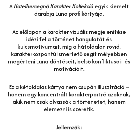
A
Hotelhercegnő Karakter Kollekció
egyik kiemelt
darabja Luna profilkártyája.
Az előlapon a karakter vizuális megjelenítése
idézi fel a történet hangulatát és
kulcsmotívumait, míg a hátoldalon rövid,
karakterközpontú ismertető segít mélyebben
megérteni Luna döntéseit, belső konfliktusait és
motivációit.
Ez a kétoldalas kártya nem csupán illusztráció –
hanem egy koncentrált karakterportré azoknak,
akik nem csak olvassák a történetet, hanem
elemezni is szeretik.
Jellemzők: