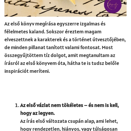
Az első könyv megírása egyszerre izgalmas és
félelmetes kaland. Sokszor éreztem magam
elveszettnek a karakterek és a történet útvesztőjében,
de minden pillanat tanított valami fontosat. Most
összegyűjtöttem tíz dolgot, amit megtanultam az
írásról az első könyvem óta, hátha te is tudsz belőle
inspirációt meríteni.
Az első vázlat nem tökéletes – és nem is kell,
hogy az legyen.
Az írás első változata csupán alap, ami lehet,
hogy rendezetlen, hiányos, vagy túlságosan