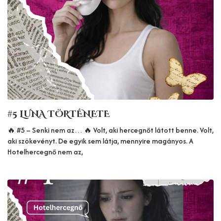
#5 LUNA TÖRTÉNETE
🔥 #5 – Senki nem az… 🔥 Volt, aki hercegnőt látott benne. Volt,
aki szökevényt. De egyik sem látja, mennyire magányos. A
Hotelhercegnő nem az,