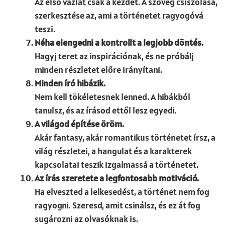
Az első vázlat csak a kezdet. A szöveg csiszolása,
szerkesztése az, ami a történetet ragyogóvá
teszi.
Néha elengedni a kontrollt a legjobb döntés.
Hagyj teret az inspirációnak, és ne próbálj
minden részletet előre irányítani.
Minden író hibázik.
Nem kell tökéletesnek lenned. A hibákból
tanulsz, és az írásod ettől lesz egyedi.
A világod építése öröm.
Akár fantasy, akár romantikus történetet írsz, a
világ részletei, a hangulat és a karakterek
kapcsolatai teszik izgalmassá a történetet.
Az írás szeretete a legfontosabb motiváció.
Ha elveszted a lelkesedést, a történet nem fog
ragyogni. Szeresd, amit csinálsz, és ez át fog
sugározni az olvasóknak is.