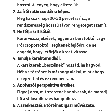
hosszú. A lényeg, hogy elkezdjük.
Az írói rutin csodákra képes.
Még ha csak napi 20-30 percet is írsz, a
rendszeresség hosszú távon rengeteget számít.
Ne félj a kritikától.
Korai visszajelzések, legyen az barátoktól vagy
írói csoportoktól, segítenek fejlődni, de ne
engedd, hogy letörjék a kreativitásod.
Tanulj a karaktereidből.
A karakterek „beszélnek” hozzád, ha hagyod.
Néha a történet is máshogy alakul, mint ahogy
elképzelted és ez rendben van.
Az olvasói perspektíva értékes.
Figyelj arra, mit szeretnek az olvasók, de maradj
hű a stílusodhoz és hangodhoz.
A szerkesztés a történet igazi művészete.