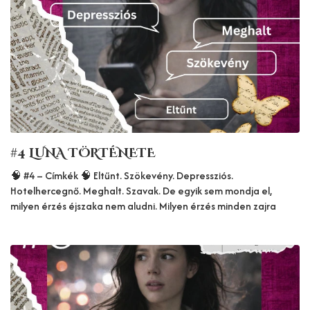
#4 LUNA TÖRTÉNETE
🧠 #4 – Címkék 🧠 Eltűnt. Szökevény. Depressziós.
Hotelhercegnő. Meghalt. Szavak. De egyik sem mondja el,
milyen érzés éjszaka nem aludni. Milyen érzés minden zajra