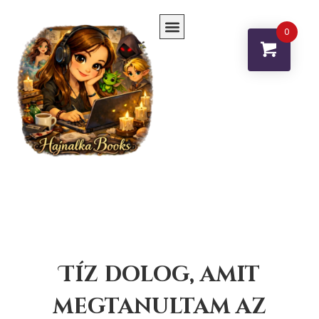
Skip
to
0
content
Tíz dolog, amit
megtanultam az