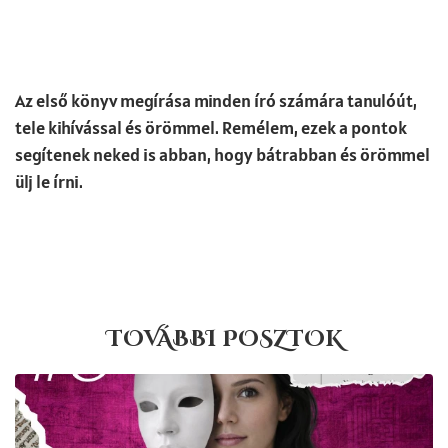
Az első könyv megírása minden író számára tanulóút,
tele kihívással és örömmel. Remélem, ezek a pontok
segítenek neked is abban, hogy bátrabban és örömmel
ülj le írni.
TOVÁBBI POSZTOK
Oldal
Oldal
Oldal
Oldal
Oldal
Oldal
Oldal
Oldal