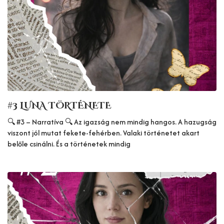
#3 LUNA TÖRTÉNETE
🔍 #3 – Narratíva 🔍 Az igazság nem mindig hangos. A hazugság
viszont jól mutat fekete-fehérben. Valaki történetet akart
belőle csinálni. És a történetek mindig