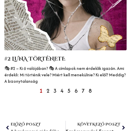
#2 LUNA TÖRTÉNETE
🎭 #2 – Ki ő valójában? 🎭 A címlapok nem érdeklik igazán. Ami
érdekli: Mi történik vele? Miért kell menekülnie? Ki elől? Meddig?
A bizonytalanság
1
2
3
4
5
6
7
8
Előző
Köv
ELŐZŐ POSZT
KÖVETKEZŐ POSZT