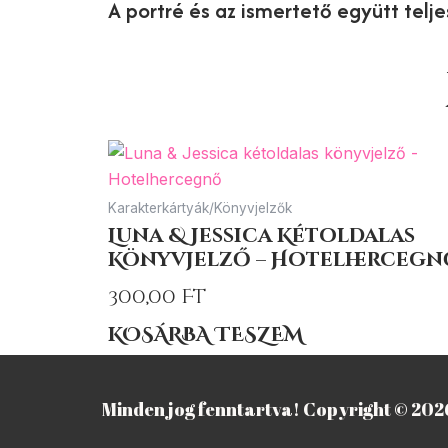
A portré és az ismertető együtt telj
Karakterkártyák/Könyvjelzők
Luna & Jessica Kétoldalas
Könyvjelző – Hotelhercegn
300,00
Ft
KOSÁRBA TESZEM
Minden jog fenntartva! Copyright © 202