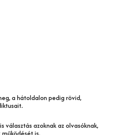
eg, a hátoldalon pedig rövid,
iktusait.
is választás azoknak az olvasóknak,
 működését is.