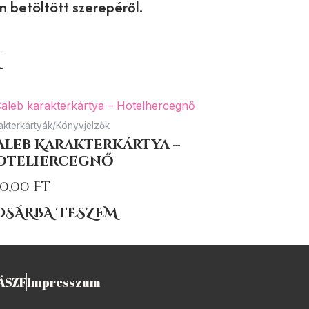
n betöltött szerepéről.
k
akterkártyák/Könyvjelzők
aleb Karakterkártya –
otelhercegnő
0,00
Ft
OSÁRBA TESZEM
ÁSZF
Impresszum