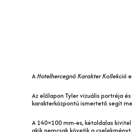
A
Hotelhercegnő Karakter Kollekció
e
Az előlapon Tyler vizuális portréja 
karakterközpontú ismertető segít megé
A 140×100 mm-es, kétoldalas kivitel 
akik nemcsak követik a cselekményt,