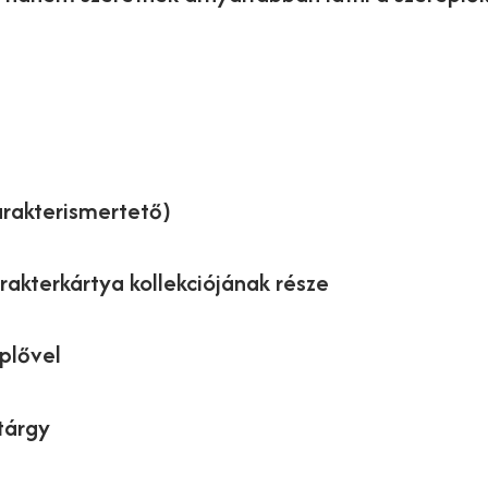
karakterismertető)
rakterkártya kollekciójának része
plővel
tárgy