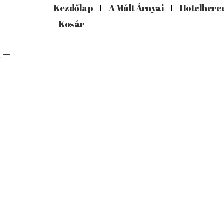
Kezdőlap
A Múlt Árnyai
Hotelherc
Kosár
 –