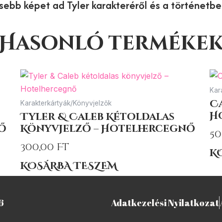
esebb képet ad Tyler karakteréről és a történetbe
Hasonló terméke
Kar
C
Karakterkártyák/Könyvjelzők
H
Tyler & Caleb Kétoldalas
ő
Könyvjelző – Hotelhercegnő
50
300,00
Ft
K
KOSÁRBA TESZEM
6
Adatkezelési Nyilatkozat