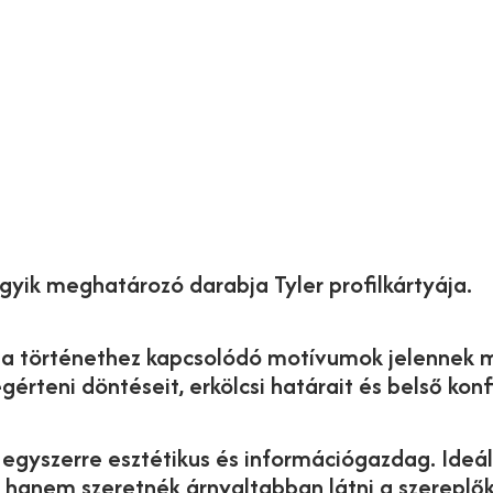
gyik meghatározó darabja Tyler profilkártyája.
és a történethez kapcsolódó motívumok jelennek m
rteni döntéseit, erkölcsi határait és belső konfl
egyszerre esztétikus és információgazdag. Ideál
 hanem szeretnék árnyaltabban látni a szereplők